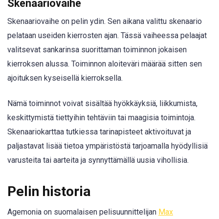
Skenaariovaihe
Skenaariovaihe on pelin ydin. Sen aikana valittu skenaario
pelataan useiden kierrosten ajan. Tässä vaiheessa pelaajat
valitsevat sankarinsa suorittaman toiminnon jokaisen
kierroksen alussa. Toiminnon aloiteväri määrää sitten sen
ajoituksen kyseisellä kierroksella.
Nämä toiminnot voivat sisältää hyökkäyksiä, liikkumista,
keskittymistä tiettyihin tehtäviin tai maagisia toimintoja.
Skenaariokarttaa tutkiessa tarinapisteet aktivoituvat ja
paljastavat lisää tietoa ympäristöstä tarjoamalla hyödyllisiä
varusteita tai aarteita ja synnyttämällä uusia vihollisia.
Pelin historia
Agemonia on suomalaisen pelisuunnittelijan
Max