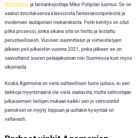
Wikströmin
ja tarinankirjoittaja Mike Pohjolan luomus. Se on
saanut innoituksensa klassisista fantasiaroolipeleistä ja
modernien lautapelien mekaniikasta. Pelin kehitys on ollut
pitkä prosessi, jonka aikana sitä on hiottu ja testattu
perusteellisesti. Vuosien suunnittelun ja viimeistelyjen
jälkeen peli julkaistiin vuonna 2021, jonka jälkeen se on
saavuttanut suuren pelaajakunnan niin Suomessa kuin myös
ulkomailla.
Koska Agemonia on vielä suhteellisen tuore uutuus, ei sen
tarkkoja myyntimääriä ole vielä saatavilla, mutta valmistajan
julkaisemien tietojen mukaan kaikki sen jo valmistetut
painokset on myyty loppuun ja uuttakin kysyntää on
valtavasti.