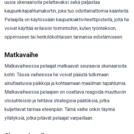
uusia skenaarioita pelattavaksi sekä paljastaa
kaupunkitapahtumakortin, joka tuo odottamattomia käänteitä.
Pelaajilla on käytössään kaupunkiaktiviteettipisteitä, joita he
voivat käyttää erilaisiin toimintoihin, kuten työntekoon,
oppimiseen tai henkilökohtaisen tarinansa edistämiseen.
Matkavaihe
Matkavaiheessa pelaajat matkaavat seuraavia skenaarioita
kohti. Tässä vaiheessa he voivat päästä tutkimaan
ainutlaatuisia paikkoja ja kohtaamaan maailman tapahtumia.
Matkavaiheessa pelaajien on osattava reagoida muuttuviin
olosuhteisiin ja tehtävä strategisia päätöksiä, jotka
kuljettavat tarinaa eteenpäin. Tämä vaihe onkin täynnä
yllätyksiä, jotka pitävät pelaajat varpaillaan.