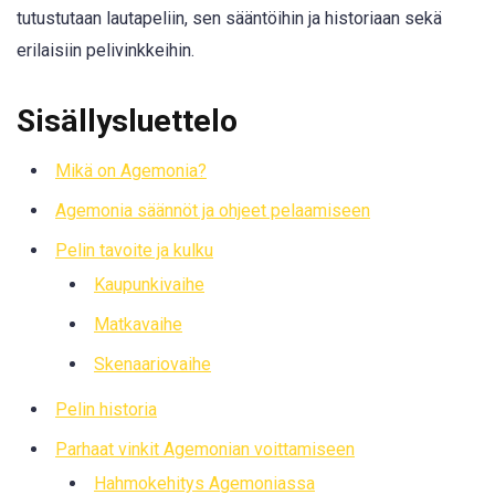
tutustutaan lautapeliin, sen sääntöihin ja historiaan sekä
erilaisiin pelivinkkeihin.
Sisällysluettelo
Mikä on Agemonia?
Agemonia säännöt ja ohjeet pelaamiseen
Pelin tavoite ja kulku
Kaupunkivaihe
Matkavaihe
Skenaariovaihe
Pelin historia
Parhaat vinkit Agemonian voittamiseen
Hahmokehitys Agemoniassa