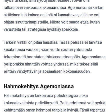
myös tärkeää, sillä hyödylliset esineet voivat olla
ratkaisevia vaikeassa skenaariossa. Agemoniassa kartan
aktiivinen tutkiminen on lisäksi kannattavaa, sillä se voi
ohjata sinut tarinapisteille. Niistä voit saada etuja, kuten
varusteita tai strategisia hyökkäyspaikkoja.
Tärkein vinkki on pitää hauskaa. Tässä pelissä ei tarvitse
kisata toisia vastaan, vaan voitte nauttia yhteisestä
tekemisestä boostaten toisianne eteenpäin. Agemoniassa
peliporukka nimittäin voittaa yhdessä, mikä tekee siitä
erittäin viihdyttävän ja sosiaalisen kokonaisuuden.
Hahmokehitys Agemoniassa
Hahmokehitys on tärkeä osa pelistrategiaa sekä
kokonaisvaltaista pelielämystä. Pelin edetessä voit pyrkiä
kehittämään oman hahmosi taitoja ja kykyjä. Tämä tapahtuu