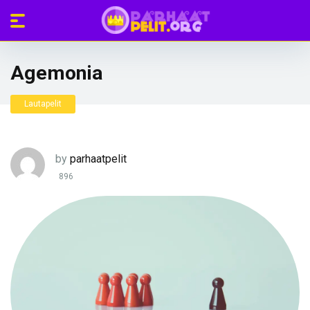
Agemonia
Lautapelit
by
parhaatpelit
896