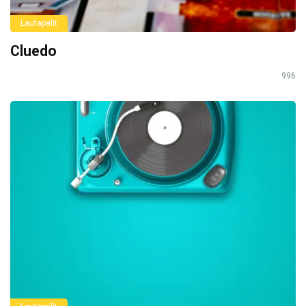
Lautapelit
Cluedo
996