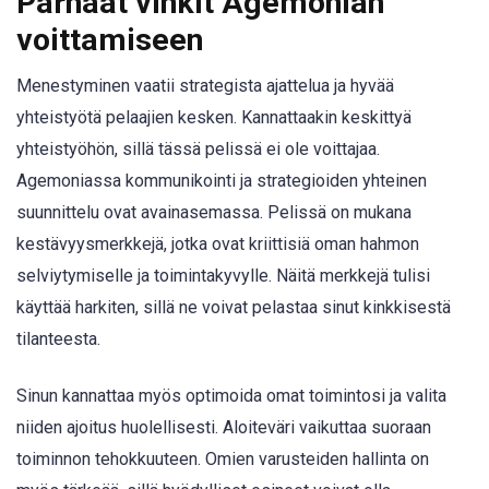
Parhaat vinkit Agemonian
voittamiseen
Menestyminen vaatii strategista ajattelua ja hyvää
yhteistyötä pelaajien kesken. Kannattaakin keskittyä
yhteistyöhön, sillä tässä pelissä ei ole voittajaa.
Agemoniassa kommunikointi ja strategioiden yhteinen
suunnittelu ovat avainasemassa. Pelissä on mukana
kestävyysmerkkejä, jotka ovat kriittisiä oman hahmon
selviytymiselle ja toimintakyvylle. Näitä merkkejä tulisi
käyttää harkiten, sillä ne voivat pelastaa sinut kinkkisestä
tilanteesta.
Sinun kannattaa myös optimoida omat toimintosi ja valita
niiden ajoitus huolellisesti. Aloiteväri vaikuttaa suoraan
toiminnon tehokkuuteen. Omien varusteiden hallinta on