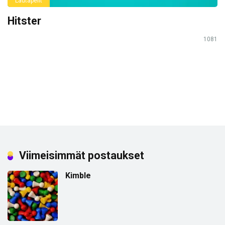
Lautapelit
Hitster
1081
Viimeisimmät postaukset
Kimble