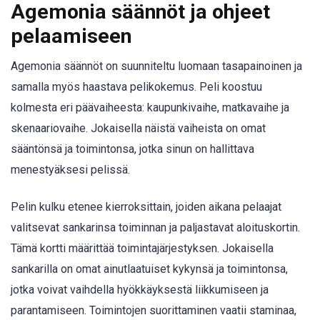
Agemonia säännöt ja ohjeet
pelaamiseen
Agemonia säännöt on suunniteltu luomaan tasapainoinen ja
samalla myös haastava pelikokemus. Peli koostuu
kolmesta eri päävaiheesta: kaupunkivaihe, matkavaihe ja
skenaariovaihe. Jokaisella näistä vaiheista on omat
sääntönsä ja toimintonsa, jotka sinun on hallittava
menestyäksesi pelissä.
Pelin kulku etenee kierroksittain, joiden aikana pelaajat
valitsevat sankarinsa toiminnan ja paljastavat aloituskortin.
Tämä kortti määrittää toimintajärjestyksen. Jokaisella
sankarilla on omat ainutlaatuiset kykynsä ja toimintonsa,
jotka voivat vaihdella hyökkäyksestä liikkumiseen ja
parantamiseen. Toimintojen suorittaminen vaatii staminaa,