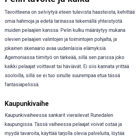
Tavoitteena on selviytyä eteen tulevista haasteista, kehittää
omia hahmoja ja edetä tarinassa tekemällä yhteistyötä
muiden pelaajien kanssa. Pelin kulku määräytyy mukana
olevien pelaajien valintojen ja toimintojen pohjalta, ja
jokainen skenaario avaa uudenlaisia elämyksiä.
Agemoniassa tiimityö on tärkeää, sillä sen parissa joko
kaikki pelaajat voittavat tai häviävät. Ei siis kannata yrittää
sooloilla, sillä se ei tuo sinulle suurempaa etua tässä
fantasiapelissä.
Kaupunkivaihe
Kaupunkivaiheessa sankarit vierailevat Runedalen
kaupungissa. Tässä vaiheessa pelaajat voivat ostaa ja
myydä tavaroita, käyttää tarjolla olevia palveluita, löytää