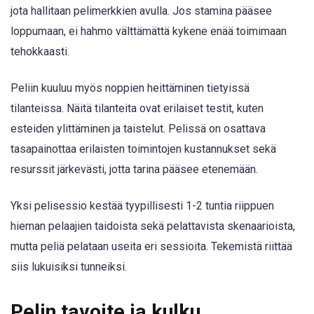
jota hallitaan pelimerkkien avulla. Jos stamina pääsee
loppumaan, ei hahmo välttämättä kykene enää toimimaan
tehokkaasti.
Peliin kuuluu myös noppien heittäminen tietyissä
tilanteissa. Näitä tilanteita ovat erilaiset testit, kuten
esteiden ylittäminen ja taistelut. Pelissä on osattava
tasapainottaa erilaisten toimintojen kustannukset sekä
resurssit järkevästi, jotta tarina pääsee etenemään.
Yksi pelisessio kestää tyypillisesti 1-2 tuntia riippuen
hieman pelaajien taidoista sekä pelattavista skenaarioista,
mutta peliä pelataan useita eri sessioita. Tekemistä riittää
siis lukuisiksi tunneiksi.
Pelin tavoite ja kulku