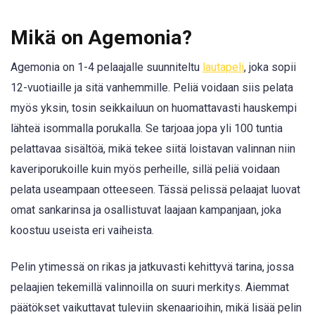
Mikä on Agemonia?
Agemonia on 1-4 pelaajalle suunniteltu
lautapeli
, joka sopii
12-vuotiaille ja sitä vanhemmille. Peliä voidaan siis pelata
myös yksin, tosin seikkailuun on huomattavasti hauskempi
lähteä isommalla porukalla. Se tarjoaa jopa yli 100 tuntia
pelattavaa sisältöä, mikä tekee siitä loistavan valinnan niin
kaveriporukoille kuin myös perheille, sillä peliä voidaan
pelata useampaan otteeseen. Tässä pelissä pelaajat luovat
omat sankarinsa ja osallistuvat laajaan kampanjaan, joka
koostuu useista eri vaiheista.
Pelin ytimessä on rikas ja jatkuvasti kehittyvä tarina, jossa
pelaajien tekemillä valinnoilla on suuri merkitys. Aiemmat
päätökset vaikuttavat tuleviin skenaarioihin, mikä lisää pelin