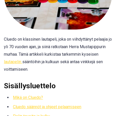
Cluedo on klassinen lautapeli, joka on viihdyttänyt pelaajia jo
yli 70 vuoden ajan, ja siinä ratkotaan Herra Mustapippurin
murhaa. Tämä artikkeli kurkistaa tarkemmin kyseisen
lautapelin
sääntöihin ja kulkuun sekä antaa vinkkejä sen
voittamiseen.
Sisällysluettelo
Mikä on Cluedo?
Cluedo säännöt ja ohjeet pelaamiseen