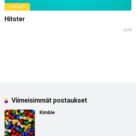
Lautapelit
Hitster
1079
Viimeisimmät postaukset
Kimble