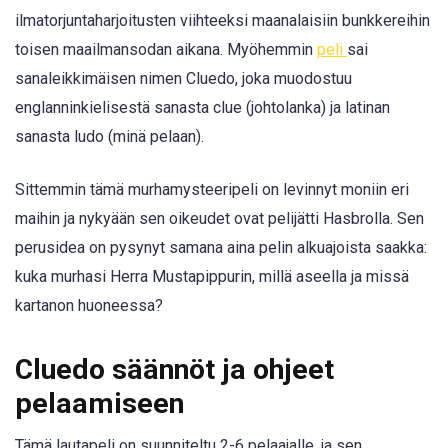
ilmatorjuntaharjoitusten viihteeksi maanalaisiin bunkkereihin
toisen maailmansodan aikana. Myöhemmin
peli
sai
sanaleikkimäisen nimen Cluedo, joka muodostuu
englanninkielisestä sanasta clue (johtolanka) ja latinan
sanasta ludo (minä pelaan).
Sittemmin tämä murhamysteeripeli on levinnyt moniin eri
maihin ja nykyään sen oikeudet ovat pelijätti Hasbrolla. Sen
perusidea on pysynyt samana aina pelin alkuajoista saakka:
kuka murhasi Herra Mustapippurin, millä aseella ja missä
kartanon huoneessa?
Cluedo säännöt ja ohjeet
pelaamiseen
Tämä lautapeli on suunniteltu 2-6 pelaajalle, ja sen