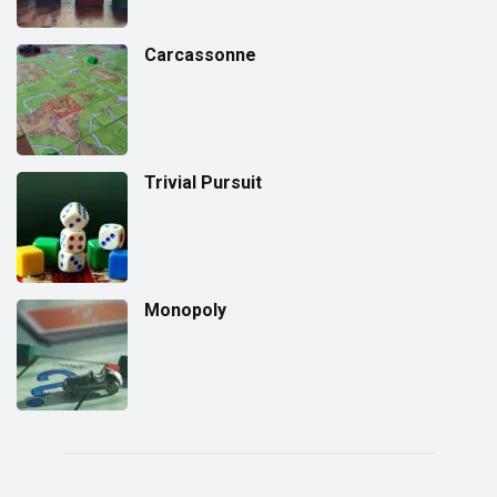
Carcassonne
Trivial Pursuit
Monopoly