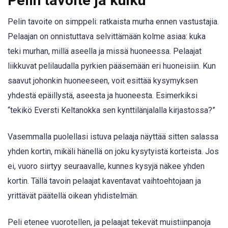
Pelin tavoite ja kulku
Pelin tavoite on simppeli: ratkaista murha ennen vastustajia.
Pelaajan on onnistuttava selvittämään kolme asiaa: kuka
teki murhan, millä aseella ja missä huoneessa. Pelaajat
liikkuvat pelilaudalla pyrkien pääsemään eri huoneisiin. Kun
saavut johonkin huoneeseen, voit esittää kysymyksen
yhdestä epäillystä, aseesta ja huoneesta. Esimerkiksi
“tekikö Eversti Keltanokka sen kynttilänjalalla kirjastossa?”
Vasemmalla puolellasi istuva pelaaja näyttää sitten salassa
yhden kortin, mikäli hänellä on joku kysytyistä korteista. Jos
ei, vuoro siirtyy seuraavalle, kunnes kysyjä näkee yhden
kortin. Tällä tavoin pelaajat kaventavat vaihtoehtojaan ja
yrittävät päätellä oikean yhdistelmän.
Peli etenee vuorotellen, ja pelaajat tekevät muistiinpanoja