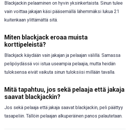
Blackjackin pelaaminen on hyvin yksinkertaista. Sinun tulee
vain voittaa jakajan käsi pääsemällä lähemmäksi lukua 21
kuitenkaan ylittämättä sitä.
Miten blackjack eroaa muista
korttipeleistä?
Blackjack käydään vain jakajan ja pelaajan välillä. Samassa
pelipöydässä voi istua useampia pelaajia, mutta heidän
tuloksensa eivät vaikuta sinun tuloksiisi millään tavalla.
Mitä tapahtuu, jos sekä pelaaja että jakaja
saavat blackjackin?
Jos sekä pelaaja että jakaja saavat blackjackin, peli päättyy
tasapeliin. Tällöin pelaajan alkuperäinen panos palautetaan.