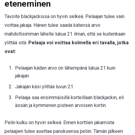
eteneminen
Tavoite blackjackissa on hyvin selkeä. Pelaajan tulee vain
voittaa jakaja. Hänen tulee saada kätensä arvo
mahdollisimman lähelle lukua 21 ilman, että se kuitenkaan
ylittää sitä.
Pelaaja voi voittaa kolmella eri tavalla, jotka
ovat:
Pelaajan käden arvo on lähempänä lukua 21 kuin
jakajan.
Jakajan käsi ylittää luvun 21.
Pelaaja saa ensimmäisillä korteillaan blackjackin, eli
ässän ja kymmenen pisteen arvoisen kortin.
Pelin kulku on hyvin selkeä. Ennen korttien jakamista
pelaajien tulee asettaa panoksensa peliin. Tämän jälkeen