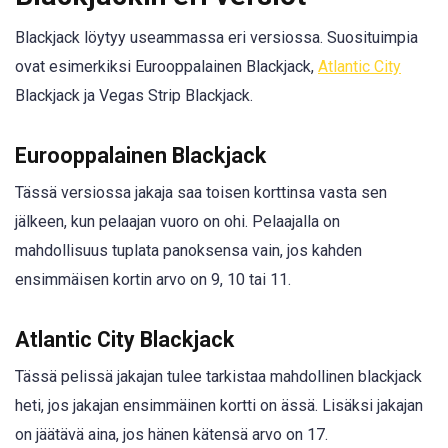
Blackjack löytyy useammassa eri versiossa. Suosituimpia
ovat esimerkiksi Eurooppalainen Blackjack,
Atlantic City
Blackjack ja Vegas Strip Blackjack.
Eurooppalainen Blackjack
Tässä versiossa jakaja saa toisen korttinsa vasta sen
jälkeen, kun pelaajan vuoro on ohi. Pelaajalla on
mahdollisuus tuplata panoksensa vain, jos kahden
ensimmäisen kortin arvo on 9, 10 tai 11.
Atlantic City Blackjack
Tässä pelissä jakajan tulee tarkistaa mahdollinen blackjack
heti, jos jakajan ensimmäinen kortti on ässä. Lisäksi jakajan
on jäätävä aina, jos hänen kätensä arvo on 17.