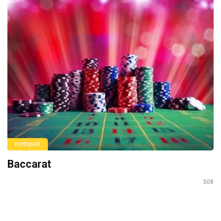
Korttipelit
Baccarat
508