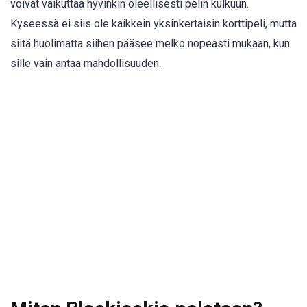
voivat vaikuttaa hyvinkin oleellisesti pelin kulkuun.
Kyseessä ei siis ole kaikkein yksinkertaisin korttipeli, mutta
siitä huolimatta siihen pääsee melko nopeasti mukaan, kun
sille vain antaa mahdollisuuden.