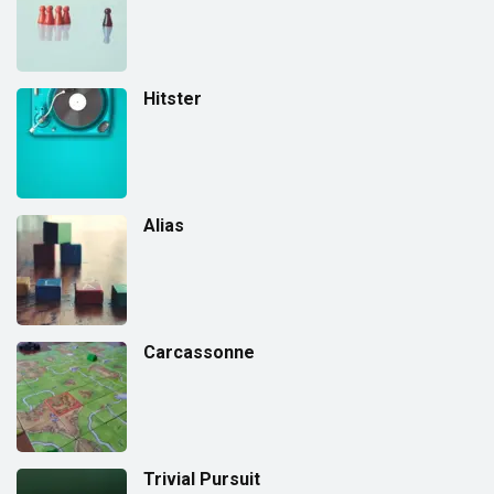
Hitster
Alias
Carcassonne
Trivial Pursuit