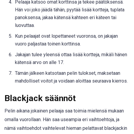
Pelaaja katsoo omat korttinsa ja tekee päätöksensä.
Hän voi joko jäädä tähän, pyytää lisää kortteja, tuplata
panoksensa, jakaa kätensä kahteen eri käteen tai
luovuttaa.
Kun pelaajat ovat lopettaneet vuoronsa, on jakajan
vuoro paljastaa toinen korttinsa.
Jakajan tulee yleensä ottaa lisää kortteja, mikäli hänen
kätensä arvo on alle 17.
Tämän jälkeen katsotaan pelin tulokset, maksetaan
mahdolliset voitot ja voidaan aloittaa seuraava kierros.
Blackjack säännöt
Pelin aikana jokainen pelaaja saa toimia mielensä mukaan
omalla vuorollaan. Hän saa useampia eri vaihtoehtoja, ja
nämä vaihtoehdot vaihtelevat hieman pelattavat blackjackin