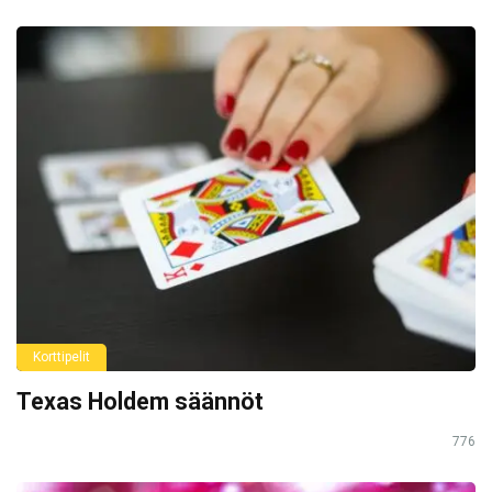
Korttipelit
Texas Holdem säännöt
776