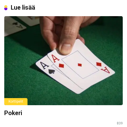
Lue lisää
Korttipelit
Pokeri
839