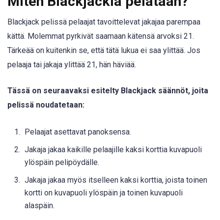
Miten Blackjackia pelataan?
Blackjack pelissä pelaajat tavoittelevat jakajaa parempaa
kättä. Molemmat pyrkivät saamaan kätensä arvoksi 21.
Tärkeää on kuitenkin se, että tätä lukua ei saa ylittää. Jos
pelaaja tai jakaja ylittää 21, hän häviää.
Tässä on seuraavaksi esitelty Blackjack säännöt, joita
pelissä noudatetaan:
Pelaajat asettavat panoksensa.
Jakaja jakaa kaikille pelaajille kaksi korttia kuvapuoli
ylöspäin pelipöydälle.
Jakaja jakaa myös itselleen kaksi korttia, joista toinen
kortti on kuvapuoli ylöspäin ja toinen kuvapuoli
alaspäin.