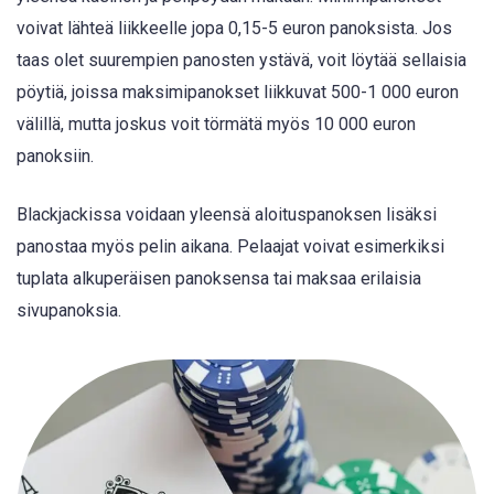
voivat lähteä liikkeelle jopa 0,15-5 euron panoksista. Jos
taas olet suurempien panosten ystävä, voit löytää sellaisia
pöytiä, joissa maksimipanokset liikkuvat 500-1 000 euron
välillä, mutta joskus voit törmätä myös 10 000 euron
panoksiin.
Blackjackissa voidaan yleensä aloituspanoksen lisäksi
panostaa myös pelin aikana. Pelaajat voivat esimerkiksi
tuplata alkuperäisen panoksensa tai maksaa erilaisia
sivupanoksia.