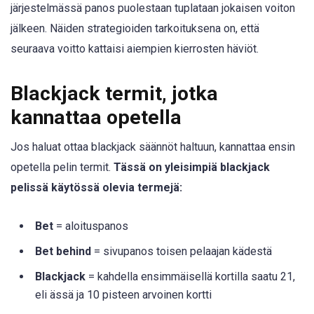
järjestelmässä panos puolestaan tuplataan jokaisen voiton
jälkeen. Näiden strategioiden tarkoituksena on, että
seuraava voitto kattaisi aiempien kierrosten häviöt.
Blackjack termit, jotka
kannattaa opetella
Jos haluat ottaa blackjack säännöt haltuun, kannattaa ensin
opetella pelin termit.
Tässä on yleisimpiä blackjack
pelissä käytössä olevia termejä:
Bet
= aloituspanos
Bet behind
= sivupanos toisen pelaajan kädestä
Blackjack
= kahdella ensimmäisellä kortilla saatu 21,
eli ässä ja 10 pisteen arvoinen kortti