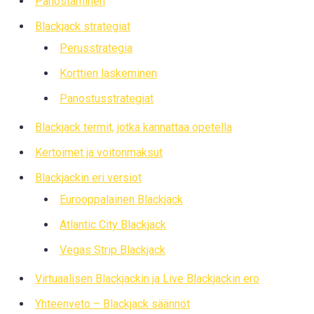
Panostaminen
Blackjack strategiat
Perusstrategia
Korttien laskeminen
Panostusstrategiat
Blackjack termit, jotka kannattaa opetella
Kertoimet ja voitonmaksut
Blackjackin eri versiot
Eurooppalainen Blackjack
Atlantic City Blackjack
Vegas Strip Blackjack
Virtuaalisen Blackjackin ja Live Blackjackin ero
Yhteenveto – Blackjack säännöt