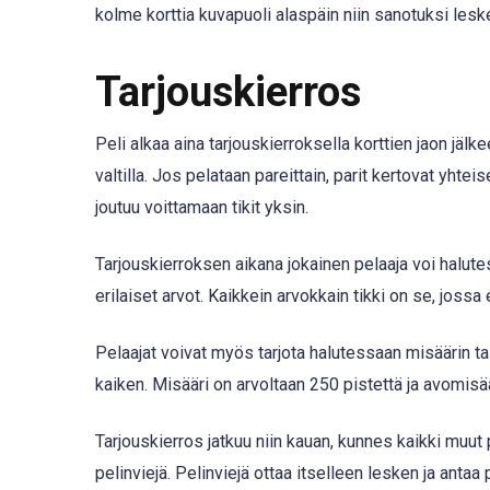
kolme korttia kuvapuoli alaspäin niin sanotuksi leskek
Tarjouskierros
Peli alkaa aina tarjouskierroksella korttien jaon jälke
valtilla. Jos pelataan pareittain, parit kertovat yhtei
joutuu voittamaan tikit yksin.
Tarjouskierroksen aikana jokainen pelaaja voi halutes
erilaiset arvot. Kaikkein arvokkain tikki on se, jossa 
Pelaajat voivat myös tarjota halutessaan misäärin tai
kaiken. Misääri on arvoltaan 250 pistettä ja avomisää
Tarjouskierros jatkuu niin kauan, kunnes kaikki muut
pelinviejä. Pelinviejä ottaa itselleen lesken ja anta