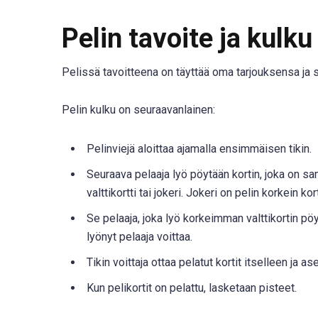
Pelin tavoite ja kulku
Pelissä tavoitteena on täyttää oma tarjouksensa ja 
Pelin kulku on seuraavanlainen:
Pelinviejä aloittaa ajamalla ensimmäisen tikin.
Seuraava pelaaja lyö pöytään kortin, joka on sa
valttikortti tai jokeri. Jokeri on pelin korkein kort
Se pelaaja, joka lyö korkeimman valttikortin pöyt
lyönyt pelaaja voittaa.
Tikin voittaja ottaa pelatut kortit itselleen ja 
Kun pelikortit on pelattu, lasketaan pisteet.