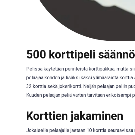
500 korttipeli säännö
Pelissä käytetään perinteistä korttipakkaa, mutta sii
pelaajaa kohden ja lisäksi kaksi ylimääräistä kortti
32 korttia sekä jokerikortti. Neljän pelaajan peliin puo
Kuuden pelaajan peliä varten tarvitaan erikoisempi pakk
Korttien jakaminen
Jokaiselle pelaajalle jaetaan 10 korttia seuraavissa