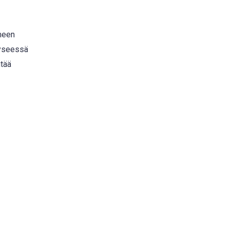
omeen
 Kyseessä
htää