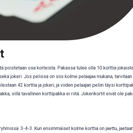
t
tä poistetaan osa korteista. Pakassa tulee olla 10 korttia jokaist
a sekä jokeri. Jos pelissä on siis kolme pelaajaa mukana, tarvitaa
lestaan 42 korttia ja jokeri, ja viiden pelaajan peliin täysi korttipa
a, sillä tavallinen korttipakka ei riitä. Jokerikortit eivät ole pako
 ryhmissä: 3-4-3. Kun ensimmäiset kolme korttia on jaettu, jaetaa