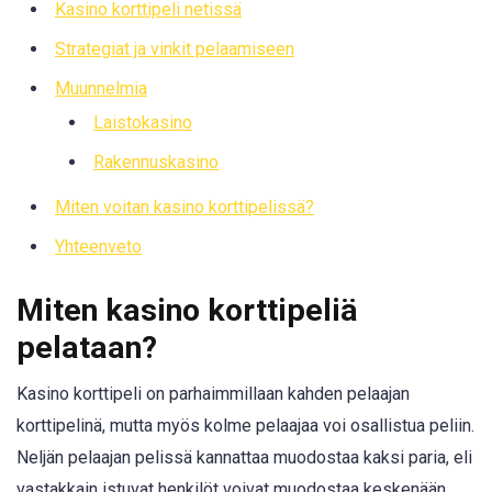
Kasino korttipeli netissä
Strategiat ja vinkit pelaamiseen
Muunnelmia
Laistokasino
Rakennuskasino
Miten voitan kasino korttipelissä?
Yhteenveto
Miten kasino korttipeliä
pelataan?
Kasino korttipeli on parhaimmillaan kahden pelaajan
korttipelinä, mutta myös kolme pelaajaa voi osallistua peliin.
Neljän pelaajan pelissä kannattaa muodostaa kaksi paria, eli
vastakkain istuvat henkilöt voivat muodostaa keskenään