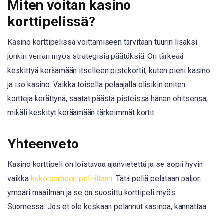
Miten voitan kasino
korttipelissä?
Kasino korttipelissä voittamiseen tarvitaan tuurin lisäksi
jonkin verran myös strategisia päätöksiä. On tärkeää
keskittyä keräämään itselleen pistekortit, kuten pieni kasino
ja iso kasino. Vaikka toisella pelaajalla olisikin eniten
kortteja kerättynä, saatat päästä pisteissä hänen ohitsensa,
mikäli keskityt keräämään tärkeimmät kortit.
Yhteenveto
Kasino korttipeli on loistavaa ajanvietettä ja se sopii hyvin
vaikka
koko perheen peli-iltaan
. Tätä peliä pelataan paljon
ympäri maailman ja se on suosittu korttipeli myös
Suomessa. Jos et ole koskaan pelannut kasinoa, kannattaa