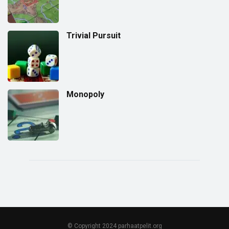
Trivial Pursuit
Monopoly
© Copyright 2024 parhaatpelit.org