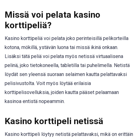
Missä voi pelata kasino
korttipeliä?
Kasino korttipeliä voi pelata joko perinteisillä pelikorteilla
kotona, mökillä, ystävän luona tai missä ikinä onkaan.
Lisäksi tätä peliä voi pelata myös netissä virtuaalisena
pelinä, joko tietokoneella, tabletilla tai puhelimella. Netistä
löydät sen yleensä suoraan selaimen kautta pelattavaksi
pelisivustolta. Voit myös löytää erilaisia
korttipelisovelluksia, joiden kautta pääset pelaamaan
kasinoa entistä nopeammin.
Kasino korttipeli netissä
Kasino korttipeli löytyy netistä pelattavaksi, mikä on erittäin