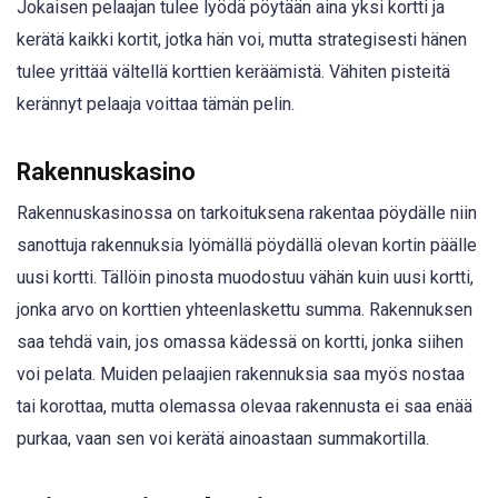
Jokaisen pelaajan tulee lyödä pöytään aina yksi kortti ja
kerätä kaikki kortit, jotka hän voi, mutta strategisesti hänen
tulee yrittää vältellä korttien keräämistä. Vähiten pisteitä
kerännyt pelaaja voittaa tämän pelin.
Rakennuskasino
Rakennuskasinossa on tarkoituksena rakentaa pöydälle niin
sanottuja rakennuksia lyömällä pöydällä olevan kortin päälle
uusi kortti. Tällöin pinosta muodostuu vähän kuin uusi kortti,
jonka arvo on korttien yhteenlaskettu summa. Rakennuksen
saa tehdä vain, jos omassa kädessä on kortti, jonka siihen
voi pelata. Muiden pelaajien rakennuksia saa myös nostaa
tai korottaa, mutta olemassa olevaa rakennusta ei saa enää
purkaa, vaan sen voi kerätä ainoastaan summakortilla.