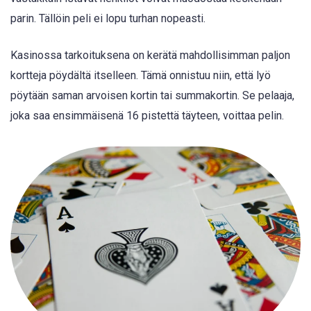
parin. Tällöin peli ei lopu turhan nopeasti.
Kasinossa tarkoituksena on kerätä mahdollisimman paljon
kortteja pöydältä itselleen. Tämä onnistuu niin, että lyö
pöytään saman arvoisen kortin tai summakortin. Se pelaaja,
joka saa ensimmäisenä 16 pistettä täyteen, voittaa pelin.