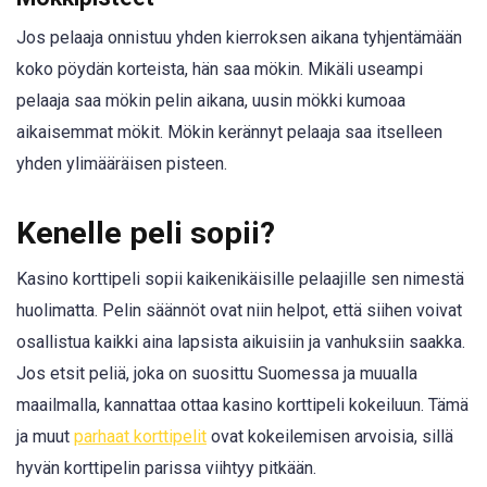
Jos pelaaja onnistuu yhden kierroksen aikana tyhjentämään
koko pöydän korteista, hän saa mökin. Mikäli useampi
pelaaja saa mökin pelin aikana, uusin mökki kumoaa
aikaisemmat mökit. Mökin kerännyt pelaaja saa itselleen
yhden ylimääräisen pisteen.
Kenelle peli sopii?
Kasino korttipeli sopii kaikenikäisille pelaajille sen nimestä
huolimatta. Pelin säännöt ovat niin helpot, että siihen voivat
osallistua kaikki aina lapsista aikuisiin ja vanhuksiin saakka.
Jos etsit peliä, joka on suosittu Suomessa ja muualla
maailmalla, kannattaa ottaa kasino korttipeli kokeiluun. Tämä
ja muut
parhaat korttipelit
ovat kokeilemisen arvoisia, sillä
hyvän korttipelin parissa viihtyy pitkään.