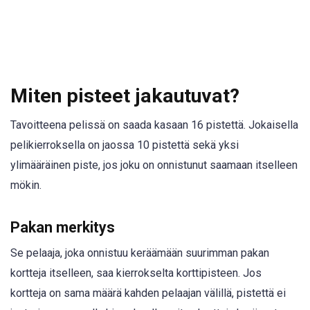
Miten pisteet jakautuvat?
Tavoitteena pelissä on saada kasaan 16 pistettä. Jokaisella
pelikierroksella on jaossa 10 pistettä sekä yksi
ylimääräinen piste, jos joku on onnistunut saamaan itselleen
mökin.
Pakan merkitys
Se pelaaja, joka onnistuu keräämään suurimman pakan
kortteja itselleen, saa kierrokselta korttipisteen. Jos
kortteja on sama määrä kahden pelaajan välillä, pistettä ei