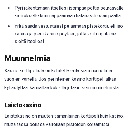
Pyri rakentamaan itsellesi isompaa pottia seuraavalle
kierrokselle kuin nappaamaan hätäisesti osan päältä.
Yritä saada vastustajasi pelaamaan pistekortit, eli iso
kasino ja pieni kasino pöytään, jotta voit napata ne
sieltä itsellesi.
Muunnelmia
Kasino korttipelistä on kehitetty erilaisia muunnelmia
vuosien varrella. Jos perinteinen kasino korttipeli alkaa
kyllästyttää, kannattaa kokeilla jotakin sen muunnelmista.
Laistokasino
Laistokasino on muuten samanlainen korttipeli kuin kasino,
mutta tässä pelissä vältellään pisteiden keräämistä.