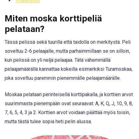
Yhteenveto
Miten moska korttipeliä
pelataan?
Tässä pelissä sekä tuurilla että taidolla on merkitystä. Peli
soveltuu 2-6 pelaajalle, mutta parhaimmillaan se on silloin,
kun pelissä on yli neljä pelaajaa. Tätä vähemmällä
pelaajamäärällä kannattaa kokeilla esimerkiksi Turamoskaa,
joka soveltuu paremmin pienemmälle pelaajamäärälle.
Moskaa pelataan perinteisellä korttipakalla, ja korttien arvot
suurimmasta pienempään ovat seuraavat: A, K, Q, J, 10, 9, 8,
7, 6, 5, 4, 3 ja 2. Korttien arvot voidaan päättää myös toisin,
mutta tästä tulee sopia heti pelin alussa.