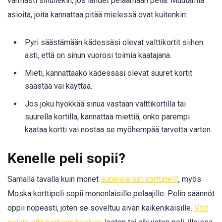
varmasti sinullekin, jos lähdet pelaamaan peliä. Muutamia
asioita, joita kannattaa pitää mielessä ovat kuitenkin:
Pyri säästämään kädessäsi olevat valttikortit siihen
asti, että on sinun vuorosi toimia kaatajana.
Mieti, kannattaako kädessäsi olevat suuret kortit
säästää vai käyttää.
Jos joku hyökkää sinua vastaan valttikortilla tai
suurella kortilla, kannattaa miettiä, onko parempi
kaataa kortti vai nostaa se myöhempää tarvetta varten.
Kenelle peli sopii?
Samalla tavalla kuin monet
suomalaiset korttipelit
, myös
Moska korttipeli sopii monenlaisille pelaajille. Pelin säännöt
oppii nopeasti, joten se soveltuu aivan kaikenikäisille.
Voit