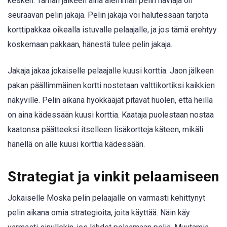
kesken. Tämän jälkeen aina aiemman pelin häviäjä on
seuraavan pelin jakaja. Pelin jakaja voi halutessaan tarjota
korttipakkaa oikealla istuvalle pelaajalle, ja jos tämä erehtyy
koskemaan pakkaan, hänestä tulee pelin jakaja.
Jakaja jakaa jokaiselle pelaajalle kuusi korttia. Jaon jälkeen
pakan päällimmäinen kortti nostetaan valttikortiksi kaikkien
näkyville. Pelin aikana hyökkääjät pitävät huolen, että heillä
on aina kädessään kuusi korttia. Kaataja puolestaan nostaa
kaatonsa päätteeksi itselleen lisäkortteja käteen, mikäli
hänellä on alle kuusi korttia kädessään.
Strategiat ja vinkit pelaamiseen
Jokaiselle Moska pelin pelaajalle on varmasti kehittynyt
pelin aikana omia strategioita, joita käyttää. Näin käy