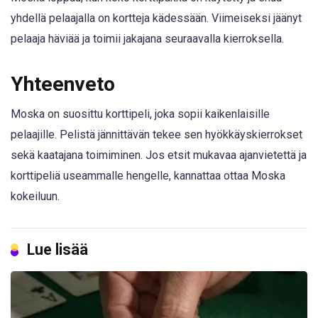
yhdellä pelaajalla on kortteja kädessään. Viimeiseksi jäänyt
pelaaja häviää ja toimii jakajana seuraavalla kierroksella.
Yhteenveto
Moska on suosittu korttipeli, joka sopii kaikenlaisille
pelaajille. Pelistä jännittävän tekee sen hyökkäyskierrokset
sekä kaatajana toimiminen. Jos etsit mukavaa ajanvietettä ja
korttipeliä useammalle hengelle, kannattaa ottaa Moska
kokeiluun.
Lue lisää