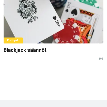
Korttipelit
Blackjack säännöt
898