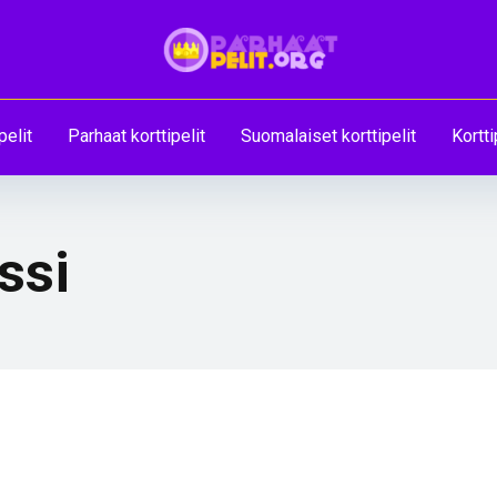
pelit
Parhaat korttipelit
Suomalaiset korttipelit
Kortti
ssi