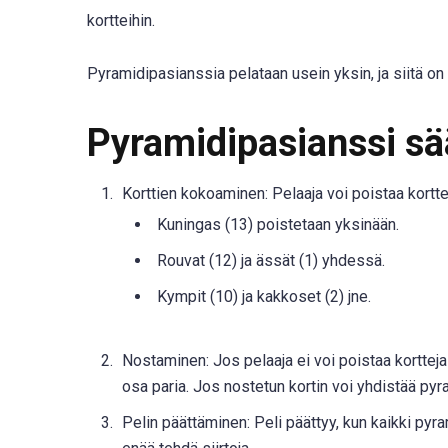
kortteihin.
Pyramidipasianssia pelataan usein yksin, ja siitä on 
Pyramidipasianssi s
Korttien kokoaminen: Pelaaja voi poistaa kortt
Kuningas (13) poistetaan yksinään.
Rouvat (12) ja ässät (1) yhdessä.
Kympit (10) ja kakkoset (2) jne.
Nostaminen: Jos pelaaja ei voi poistaa kortteja
osa paria. Jos nostetun kortin voi yhdistää py
Pelin päättäminen: Peli päättyy, kun kaikki pyram