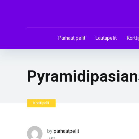
Parhaat pelit
Lautapelit
Kortti
Pyramidipasian
Korttipelit
by
parhaatpelit