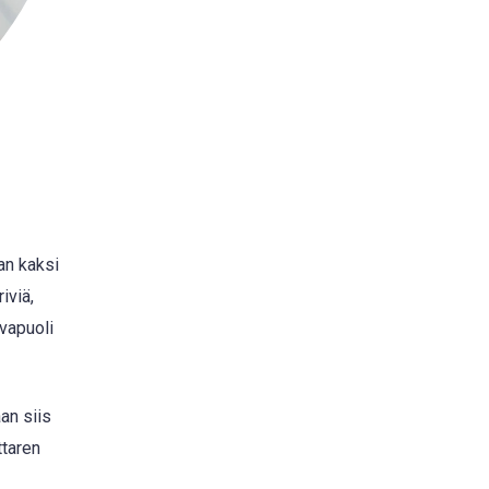
an kaksi
iviä,
uvapuoli
an siis
ttaren