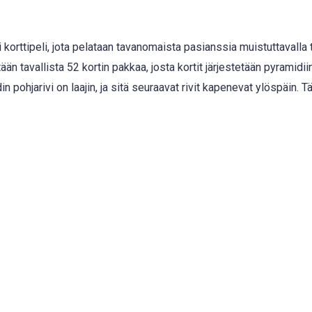
orttipeli, jota pelataan tavanomaista pasianssia muistuttavalla t
än tavallista 52 kortin pakkaa, josta kortit järjestetään pyramidiin
 pohjarivi on laajin, ja sitä seuraavat rivit kapenevat ylöspäin. 