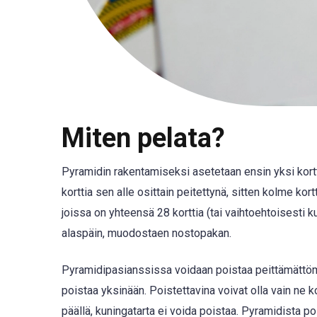
Miten pelata?
Pyramidin rakentamiseksi asetetaan ensin yksi kortt
korttia sen alle osittain peitettynä, sitten kolme kor
joissa on yhteensä 28 korttia (tai vaihtoehtoisesti ku
alaspäin, muodostaen nostopakan.
Pyramidipasianssissa voidaan poistaa peittämättömiä
poistaa yksinään. Poistettavina voivat olla vain ne ko
päällä, kuningatarta ei voida poistaa. Pyramidista pois