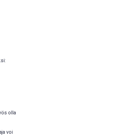
si:
yös olla
aja voi