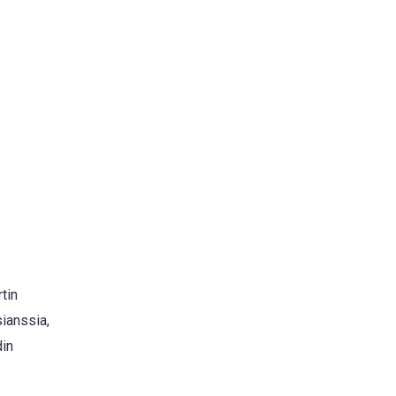
tin
sianssia,
din