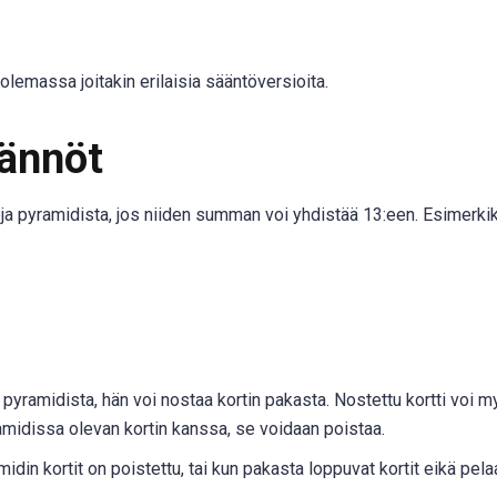
olemassa joitakin erilaisia sääntöversioita.
äännöt
eja pyramidista, jos niiden summan voi yhdistää 13:een. Esimerkik
 pyramidista, hän voi nostaa kortin pakasta. Nostettu kortti voi m
ramidissa olevan kortin kanssa, se voidaan poistaa.
idin kortit on poistettu, tai kun pakasta loppuvat kortit eikä pela