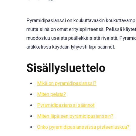
652
Pyramidipasianssi on koukuttavaakin koukuttavampi k
mutta siinä on omat erityispiirteensä. Pelissä käytetä
muodostuu useista päällekkäisistä riveistä. Pyramidin
artikkelissa käydään lyhyesti läpi säännöt.
Sisällysluettelo
Mikä on pyramidipasianssi?
Miten pelata?
Pyramidipasianssi säännöt
Miten läpäisen pyramidipasianssin?
Onko pyramidipasianssissa pisteenlaskua?