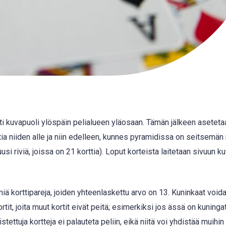
i kuvapuoli ylöspäin pelialueen yläosaan. Tämän jälkeen aseteta
ttia niiden alle ja niin edelleen, kunnes pyramidissa on seitsemän r
usi riviä, joissa on 21 korttia). Loput korteista laitetaan sivuun k
 korttipareja, joiden yhteenlaskettu arvo on 13. Kuninkaat voida
rtit, joita muut kortit eivät peitä; esimerkiksi jos ässä on kuninga
tettuja kortteja ei palauteta peliin, eikä niitä voi yhdistää muihin