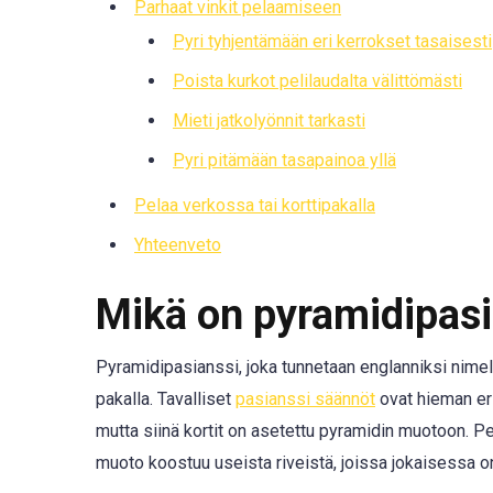
Parhaat vinkit pelaamiseen
Pyri tyhjentämään eri kerrokset tasaisesti
Poista kurkot pelilaudalta välittömästi
Mieti jatkolyönnit tarkasti
Pyri pitämään tasapainoa yllä
Pelaa verkossa tai korttipakalla
Yhteenveto
Mikä on pyramidipasi
Pyramidipasianssi, joka tunnetaan englanniksi nimellä
pakalla. Tavalliset
pasianssi säännöt
ovat hieman eri
mutta siinä kortit on asetettu pyramidin muotoon. Pe
muoto koostuu useista riveistä, joissa jokaisessa o